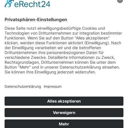
Zielgruppe / Teilnehmerkreis:
Führungskräfte, Projektmanager, Projektmitarbeiter mit
Interesse an oder ersten Erfahrungen in Digitalisierungs-
und Automatisierungsprojekten, Prozessexperten
Sprachen:
Deutsch / Englisch
Dauer:
2 Tage
Interesse am Training
Digitalisierung konkret
Kontakt
Datenschutz
Impressum
AGB