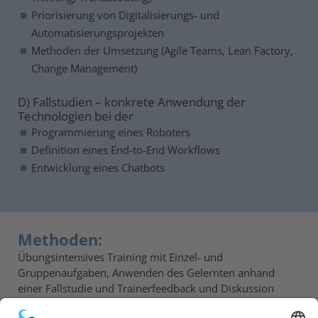
Priorisierung von Digitalisierungs- und
Automatisierungsprojekten
Methoden der Umsetzung (Agile Teams, Lean Factory,
Change Management)
D) Fallstudien – konkrete Anwendung der
Technologien bei der
Programmierung eines Roboters
Definition eines End-to-End Workflows
Entwicklung eines Chatbots
Methoden:
Übungsintensives Training mit Einzel- und
Gruppenaufgaben, Anwenden des Gelernten anhand
einer Fallstudie und Trainerfeedback und Diskussion
eigener Präsentationen