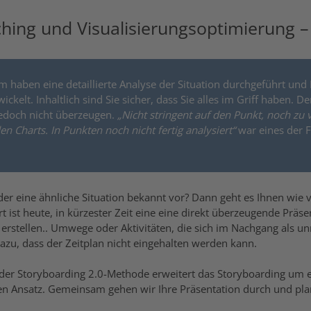
hing und Visualisierungsoptimierung –
am haben eine detaillierte Analyse der Situation durchgeführt un
ckelt. Inhaltlich sind Sie sicher, dass Sie alles im Griff haben. D
jedoch nicht überzeugen.
„Nicht stringent auf den Punkt, noch zu v
n Charts. In Punkten noch nicht fertig analysiert“
war eines der 
r eine ähnliche Situation bekannt vor? Dann geht es Ihnen wie 
t ist heute, in kürzester Zeit eine eine direkt überzeugende Präse
 erstellen.. Umwege oder Aktivitäten, die sich im Nachgang als un
azu, dass der Zeitplan nicht eingehalten werden kann.
der Storyboarding 2.0-Methode erweitert das Storyboarding um 
n Ansatz. Gemeinsam gehen wir Ihre Präsentation durch und pla