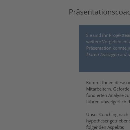
Präsentationscoac
Sie und ihr Projektte
weitere Vorgehen entwi
Präsentation konnte 
klaren Aussagen auf de
Kommt Ihnen diese ode
Mitarbeitern. Geforder
fundierten Analyse zu
führen unweigerlich d
Unser Coaching nach 
hypothesengetriebene
folgenden Aspekte: