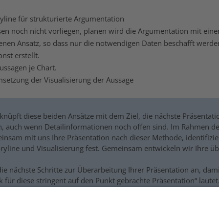
line für strukturierte Argumentation
sen noch nicht vorliegen, planen wird die Argumentation mit ein
nen Ansatz, so dass nur die notwendigen Daten beschafft werde
st erstellt.
ussagen je Chart.
setzung der Visualisierung der Aussage
knüpft diese beiden Ansätze mit dem Ziel, die nächste Präsentati
en, auch wenn Detailinformationen noch offen sind. Im Rahmen d
insam mit uns Ihre Präsentation nach dieser Methode, identifizi
ryline und Visualisierung fest. Gemeinsam entwickeln wir Ihre 
die nächste Schritte zur Überarbeitung Ihrer Präsentation an, dam
 für diese stringent auf den Punkt gebrachte Präsentation“ lautet