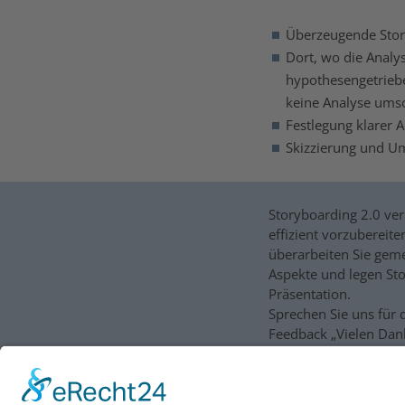
Überzeugende Story
Dort, wo die Analy
hypothesengetriebe
keine Analyse umson
Festlegung klarer A
Skizzierung und Um
Storyboarding 2.0 ver
effizient vorzubereit
überarbeiten Sie geme
Aspekte und legen Sto
Präsentation.
Sprechen Sie uns für 
Feedback „Vielen Dank