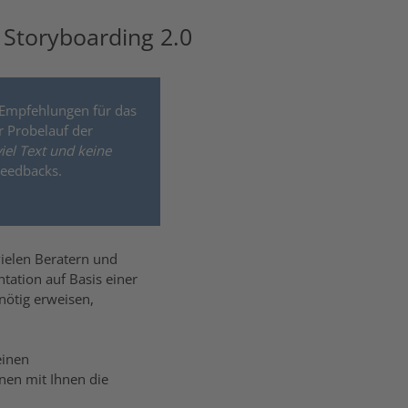
 Storyboarding 2.0
d Empfehlungen für das
er Probelauf der
iel Text und keine
Feedbacks.
vielen Beratern und
ntation auf Basis einer
nötig erweisen,
einen
nen mit Ihnen die