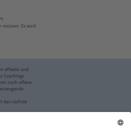
em
n müssen. Es wird
on effektiv und
es Coachings
eren noch offene
überzeugende
it das nächste
.